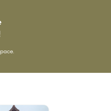
e
!
space.